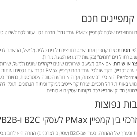
אל תזרקו את כל השירותים והמוצרים שלכם לקמפיין PMax אחד גדול. מבנה נכון י
פי מטרות:
צרו קמפיין אחד שמטרתו יצירת לידים כללית (למשל, הרשמה לניוז
שמטרתו לידים "חמים" (בקשות לדמו או הצעת מחיר).
צר או שירות:
, הקדישו לכל אחד מהם קמפיין PMax נפרד עם נכסים ואותות קהל ייעודיים.
וש באותות קהל חכמים, יצירת קריאייטיב ממוקד וניתוח הנתונים, תוכלו ל
נוע מדויק שמביא לכם לקוחות עסקיים איכותיים.
ות נפוצות
ין PMax לעסקי B2C ו-B2B?