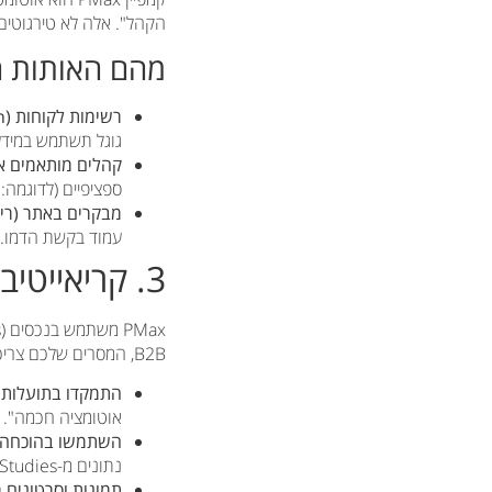
הקהל". אלה לא טירגוטים
מהם האותות היעי
רשימות לקוחות (Customer Match):
גוגל תשתמש במידע
קהלים מותאמים אישית (egments
ספציפיים (לדוגמה: "תוכנת CRM לעורכי דין"), או שגולשים
מבקרים באתר (רימ
עמוד בקשת הדמו.
3. קריאייטיב מנצח: דברו בשפה של לקוחות עסקיים
B2B, המסרים שלכם צריכים להיות חדים, מקצועיים וממוקדים בפתרון בעיות.
התמקדו בתועלות, 
אוטומציה חכמה".
השתמשו בהוכחה 
נתונים מ-Case Studies.
תמונות וסרטונים מ