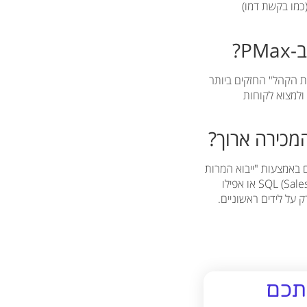
רות איכותיות (כמו בקשת דמו)
P?
ת קיימים (Customer Match) היא אחד מ"אותות הקהל" החזקים ביותר
ולמצוא לקוחות
דה לא מסתיימת בליד. המפתח הוא לחבר את גוגל אדס למערכת ה-CRM שלכם באמצעות "ייבוא המרות
אופליין". כך תוכלו לייבא נתונים על אילו לידים התקדמו בתהליך המכירה, הפכו ל-SQL (Sales Qualified Leads) או אפילו
ותכם