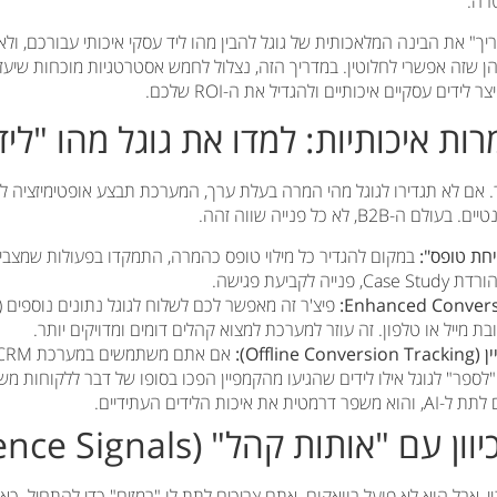
רה.
ך" את הבינה המלאכותית של גוגל להבין מהו ליד עסקי איכותי עבורכם, ולא 
 שזה אפשרי לחלוטין. במדריך הזה, נצלול לחמש אסטרטגיות מוכחות שיעז
. אם לא תגדירו לגוגל מהי המרה בעלת ערך, המערכת תבצע אופטימיזציה לכ
B2, לא כל פנייה שווה זהה.
חת טופס":
במקום להגדיר כל מילוי טופס כהמרה, התמקדו בפעולות שמצביע
ה לקביעת פגישה.
פיצ'ר זה מאפשר לכם לשלוח לגוגל נתונים נוספים (
בת מייל או טלפון. זה עוזר למערכת למצוא קהלים דומים ומדויקים יותר.
Offli):
, תוכלו "לספר" לגוגל אילו לידים שהגיעו מהקמפיין הפכו בסופו של דבר ללקוחות 
איכות הלידים העתידיים.
הוא אוטומטי, אבל הוא לא פועל בוואקום. אתם צריכים לתת לו "רמזים" כדי להתחיל.