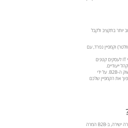
עזור לכם לשלוט טוב יותר בתקציב ולקבל
לטר) וקמפיין נפרד, עם
אם אתם מציעים שירותים שונים לקהלים שונים (למשל, שירותי IT לעסקים קטנים
קמפיין Performance Max הוא כלי רב עוצמה, אך הוא דורש הכוונה אסטרטגית, במיוחד בשוק ה-B2B. על ידי
הפוך את הקמפיין שלכם
ההבדל המרכזי הוא באיכות ובערך של ההמרה. בעוד שב-B2C (עסקים לצרכנים) המרה היא לרוב מכירה ישירה, ב-B2B המרה