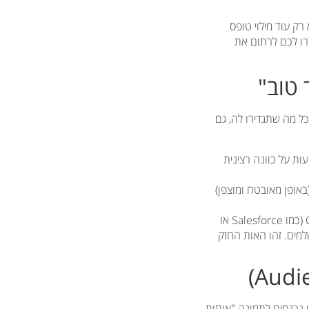
רק עוד מילוי טופס
רו לכם לרתום את
ל מה שתגדירו לה, גם
ות על כוונה רצינית
באופן מאובטח ומוצפן)
אם אתם משתמשים במערכת CRM (כמו Salesforce או
משלמים. זהו האות החזק
 כאן נכנסים לתמונה "אותות