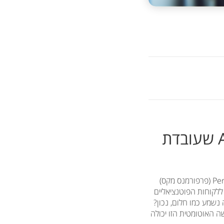
פרפורמנס מקס (PMax): מכונת שיווק מבוססת AI שעובדת
אם אתם בעלי עסק שפונה לעסקים אחרים (B2B), בטח שמעתם על קמפיינים מסוג Performance Max (פרפורמנס מקס)
פיין מבוסס בינה מלאכותית (AI) שמבטיח להגיע ללקוחות הפוטנציאליים
 נשמע כמו חלום, נכון?
הגישה האוטומטית הזו יכולה