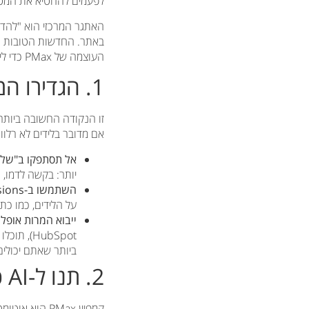
לפעמים להחטיא את המט
האתגר המרכזי הוא "להדרי
באתר. החדשות הטובות הן
העוצמה של PMax כדי לייצר לידים עסקיים איכותיים ולהגדיל את ה-ROI שלכם.
1. הגדירו המרות איכותיות: למדו את גוגל מהו "ליד טוב"
זו הנקודה החשובה ביותר
אם מדובר בלידים לא רלוונטיים. בעולם ה-B
אל תסתפקו ב"שלי
יותר: בקשה לדמו, הורדת Case Study, פניי
השתמשו ב-Enhanced Conversions:
על הלידים, כמו כתו
ייבוא המרות אופליין (ne Conversion Tracking
HubSpot)
ביותר שאתם יכולים לתת ל-AI, והוא משפר דרמטית את 
2. תנו ל-AI כיוון עם "אותות קהל" (Audience Signals)
קמפיין PMax 