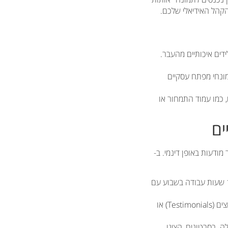
קהל האידיאלי שלכם.
דים איכותיים מהעבר.
מונחי מפתח עסקיים
 כמו עמוד התמחור או
 ליצור מודעות באופן דינמי. ב-
במקום לכתוב "מערכת עם 100 פיצ'רים", כתבו "חסכו 10 שעות עבודה בשבוע עם
שלבו במודעות לוגואים של לקוחות מוכרים, ציטוטים מלקוחות מרוצים (Testimonials) או
. בסרטונים, הציגו