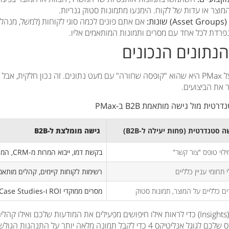
וצר או עדות של לקוח. הימנעו מתמונות סטוק גנריות.
ת:
אם אתם פונים לכמה סוגי לקוחות (למשל, מנהלי ש
נפרדת לכל אחד עם מסרים ותמונות המותאמים אליו.
אחת התלונות הנפוצות על PMax היא שהוא "קופסה שחורה" עם מעט נתונים. זה נכון חלקי
 את הביצועים.
ת מול גישה מותאמת B2B ב-PMax
ה סטנדרטית (פחות יעילה ל-B2B)
גישה מומלצת ל-B2B
ילוי טופס "צור קשר"
בקשת דמו, ייבוא המרות מ-CRM, המרות עם ערך כספי
 תחומי עניין כלליים
רשימות לקוחות קיימים, קהלים מותא
ם כלליים על המוצר, תמונות סטוק
מסרים ממוקדי ROI ו-Case Studies, תמונות אותנטיות
בדקו את דוח ה"תובנות" (Insights) כדי לראות אילו חיפושים מפעילים את המודעות שלכם ואי
חברו את חשבון הגוגל אדס שלכם לגוגל אנליטיקס 4 כדי לקבל תמונה מלאה יותר 