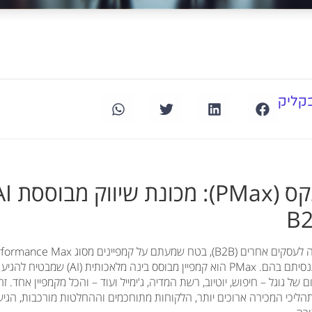
קליק
בגוגל אדס. אולי אפילו התנסיתם בהם. PMax הוא קמ
 גוגל – חיפוש, יוטיוב, רשת המדיה, ג'ימייל ועוד – והכל מקמפיין אחד. זה
לם ה-B2B, שבו תהליכי המכירה ארוכים יותר, הלקוחות מתוחכמים וההחלטות מורכבות, 