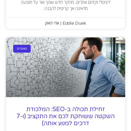
דיגיטלי וקידום אתרים. מחקר חדש שופך אור על תופעה
מדאיגה אך קריטית להבנה:
Eddie Duek | אדי דואק
מאמרים
זחילת תכולה ב-SEO: המלכודת
השקטה ששוחקת לכם את התקציב (ו-7
דרכים למנוע אותה)