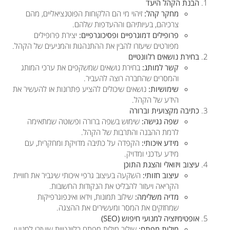
הבנת הקהל היעד
מחקר קהל:
זיהוי מי הם הלקוחות הפוטנציאליים, מהם
צרכיהם, בעיותיהם וההעדפות שלהם.
פרופילים דמוגרפיים ופסיכוגרפיים:
יצירת פרופילים
מפורטים שיעזרו להבין את ההתנהגות והמניעים של הקהל.
בחירת נושאים רלוונטיים
קשר למותג:
בחירת נושאים שמשקפים את ערכי המותג
והמסרים שהחברה רוצה להעביר.
שימושיות:
נושאים שיכולים להציע פתרונות או להעשיר את
הידע של הקהל.
כתיבה מקצועית וברורה
שפה נגישה:
שימוש בשפה ברורה ופשוטה שמתאימה
לרמת ההבנה והתרבות של הקהל.
מידע איכותי:
הקפדה על כתיבה מדויקת ומחקרית, עם
מידע עדכני ומדויק.
עיצוב ויזואלי והצגת התוכן
עיצוב חזותי:
השקעה בעיצוב גרפי איכותי שיגביר את חוויית
הקריאה ויעזור להבליט את הנקודות החשובות.
מדיה משלימה:
שילוב תמונות, וידאו ואינפוגרפיקות
שמחזקים את המסר ומעשירים את ההצגה.
אופטימיזציה למנועי חיפוש (SEO)
מילות מפתח:
שילוב מילות מפתח רלוונטיות שיעזרו למנועי