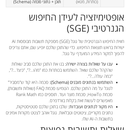
(כותרות, מטא)
תוכן + נתוני סכמה (Schema)
אופטימיזציה לעידן החיפוש
הגנרטיבי (SGE)
חווית החיפוש הגנרטיבית של גוגל (SGE) מספקת תשובות מבוססות AI
ישירות בראש תוצאות החיפוש. כדי שהתוכן שלכם יופיע שם, אתם צריכים
להפוך למקור המידע המועדף על גוגל.
ענו על שאלות בצורה ישירה:
בנו את התוכן שלכם סביב שאלות
שהקהל שלכם שואל. השתמשו בכותרות כמו "מהו…?", "כיצד…?",
"כמה עולה…?".
השתמשו בנתונים מובנים (Schema):
סכמה היא קוד ש"מסביר"
לגוגל על מה התוכן שלכם. הטמיעו סכמת FAQ (שאלות ותשובות),
סכמת HowTo, סכמת מוצר ועוד. תוספים כמו Rank Math
מאפשרים לעשות זאת בקלות בוורדפרס.
היו מקור לנתונים ועובדות:
שלבו בתוכן שלכם סטטיסטיקות,
נתונים מקוריים, ציטוטים וטבלאות. גוגל אוהב לצטט מקורות אמינים
בתשובות ה-AI שלו.
שאלות ותשובות נפוצות