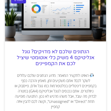
מאמרים
הנתונים שלכם לא מדויקים? גוגל
אנליטיקס 4 משיק כלי אוטומטי שיציל
לכם את הקמפיינים
האזינו לתקציר המאמר: מדוע הנתונים שלכם עלולים
לשקר לכם? אתם משקיעים זמן, מאמץ והרבה כסף
בקמפיינים דיגיטליים בפלטפורמות כמו גוגל אדס, פייסבוק או
ניוזלטרים. אתם נכנסים לגוגל אנליטיקס (GA4) במטרה
לבדוק מה עובד, אבל משהו מרגיש לא נכון. התנועה מופיעה
תחת "Direct" או "Unassigned", וקשה לכם להבין איזה
קמפיין