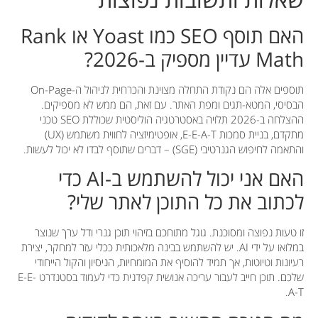
האם תוסף SEO כמו Yoast או Rank
Math עדיין מספיק ב-2026?
תוספים אלה הם נקודת התחלה מצוינת והכרחית לניהול ה-On-Page
הבסיסי, המטא-תגים ומפת האתר. עם זאת, הם ממש לא מספיקים.
ההצלחה ב-2026 תלויה באסטרטגיה הוליסטית שכוללת SEO טכני
מתקדם, בניית סמכות E-E-A-T, אופטימיזציה לחווית משתמש (UX)
והתאמה לחיפוש הגנרטיבי (SGE) – דברים שתוסף לבדו לא יכול לעשות.
האם אני יכול להשתמש ב-AI כדי
לכתוב את כל התוכן לאתר שלי?
זו טעות נפוצה ומסוכנת. גוגל מתוחכם בזיהוי תוכן גנרי ודל ערך שנוצר
במלואו על ידי AI. יש להשתמש בבינה מלאכותית ככלי עזר למחקר, יצירת
רעיונות וטיוטות, אך תמיד להוסיף את המומחיות, הניסיון והקול הייחודי
שלכם. תוכן חייב לעבור עריכה אנושית קפדנית כדי לעמוד בסטנדרט E-E-
A-T.