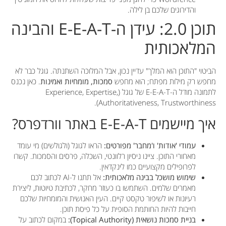
והדירוגים שלכם בן לילה.
תוכן 2.0: עידן ה-E-E-A-T והבינה
המלאכותית
הביטוי "התוכן הוא המלך" עדיין נכון, אבל המלוכה השתנתה. גוגל כבר לא
מחפש רק מילות מפתח; הוא מחפש
סמכות, מומחיות ואמינות
. כאן נכנס
לתמונה מודל ה-E-E-A-T של גוגל (Experience, Expertise,
Authoritativeness, Trustworthiness).
איך מיישמים E-E-A-T באתר וורדפרס?
עמודי 'אודות' ו'מחבר' מפורטים:
הראו לגוגל (ולגולשים) מי עומד
מאחורי התוכן. ציינו ניסיון רלוונטי, השכלה, פרסים והסמכות. קשרו
לפרופילים מקצועיים כמו לינקדאין.
שימוש מושכל בבינה מלאכותית:
אל תתנו ל-AI לכתוב לכם
מאמרים שלמים. השתמשו בו כעוזר מחקר, לכתיבת טיוטות, ליצירת
רעיונות או לשיפור טקסט קיים. העין האנושית והמומחיות שלכם
חייבות להיות החותמת הסופית על כל פיסת תוכן.
בניית סמכות נושאית (Topical Authority):
במקום לכתוב על