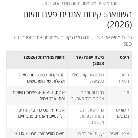
באתר ולשפר משמעותית את מדדי המעורבות.
השוואה: קידום אתרים פעם והיום
(2026)
כדי להמחיש את השינוי, הנה טבלה קצרה שמסכמת את התפתחות ה-
SEO:
היבט
גישה ישנה (עד
גישה מודרנית (2026)
2023)
מילות
דחיסה ומיקוד במילה
התמקדות בכוונה, סמנטיקה
מפתח
ספציפית
ושאלות של משתמשים
תוכן
כמות ומאמרים
איכות, E-E-A-T, סמכות נושאית
ארוכים ככל האפשר
ומתן ערך אמיתי
קישורים
כמה שיותר, גם
איכות על פני כמות, קישורים
נכנסים
ממקורות פחות
רלוונטיים מאתרים סמכותיים
איכותיים
אופטימיזציה
On-Page בסיסי
גישה הוליסטית: טכני + UX +