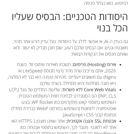
החיפוש. בואו נצלול פנימה.
היסודות הטכניים: הבסיס שעליו
הכל בנוי
גם בעידן ה-AI, אי אפשר לדלג על היסודות. גוגל עדיין דורש אתר מהיר,
מאובטח ונגיש. אם הבסיס שלכם רעוע, שום תוכן מבריק לא יעזור. ודאו
שאתם מכסים את הנקודות הבאות:
אירוח (Hosting) פרימיום:
תשכחו מאירוח שיתופי זול. בשנת
2026, אתם צריכים שרת מהיר (רצוי מבוסס LiteSpeed או
Nginx) עם משאבים ייעודיים. מהירות טעינה היא כבר לא המלצה,
היא חובה מוחלטת והיא מתחילה בשרת שלכם.
Core Web Vitals ללא פשרות:
שלושת המדדים של גוגל (LCP,
INP, CLS) הם הסטנדרט לבחינת חווית המשתמש הטכנית.
השתמשו בתוספי קאש מתקדמים כמו WP Rocket, בצעו
אופטימיזציה לתמונות (השתמשו בפורמט WebP כברירת מחדל)
וצמצמו קבצי CSS ו-JavaScript.
אבטחת SSL והגנה אקטיבית:
אתר שאינו מוצפן ב-HTTPS הוא
אתר לא רלוונטי. מעבר לכך, השתמשו בתוספי אבטחה כמו
Wordfence כדי להגן מפני פריצות שעלולות להרוס את המוניטין