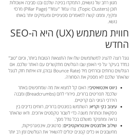
מגוון רחב של נושאים, התמקדו בפינה שלכם ובנו סביבה אשכולות
תוכן (Topic Clusters). צרו עמוד "עמוד" (Pillar Page) מרכזי
ומקיף, וממנו קשרו למאמרים ספציפיים ומעמיקים יותר באותו
נושא.
חווית משתמש (UX) היא ה-SEO
החדש
גוגל רוצה להציג למשתמשים שלו את התוצאות הטובות ביותר, וכיום "טוב"
נמדד בעיקר על פי האופן שבו הגולשים מתקשרים עם האתר שלכם. אם
הגולשים נוחתים ובורחים מיד (Bounce Rate גבוה), זהו איתות חזק לגוגל
שהאתר שלכם לא מספק את הסחורה.
ניווט אינטואיטיבי:
האם קל למצוא את מה שמחפשים באתר
שלכם? תפריטים ברורים, פירורי לחם (Breadcrumbs) ומבנה
היררכי הגיוני הם קריטיים.
עיצוב נקי וקריא:
השתמשו בפונטים ברורים, רווחים נדיבים בין
פסקאות וכותרות משנה כדי לשבור טקסטים ארוכים. ודאו שהאתר
נראה ומתפקד מושלם בכל גודל מסך.
שילוב אלמנטים אינטראקטיביים:
סרטונים, אינפוגרפיקות,
מחשבונים או כלים קטנים יכולים להשאיר את הגולשים זמן רב יותר