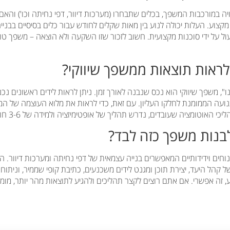
 במורכבות המשפך, בכלים שתבחרו (מערכות דיוור, דפי נחיתה וכו') והאם 
קצוע. העלות יכולה לנוע בין מאות שקלים לחודש עבור כלים בסיסיים בבניי
ל על ידי סוכנות מקצועית. חשוב לזכור שזו השקעה ולא הוצאה – משפך טו
לראות תוצאות ממשפך שיווקי?
רנו", משפך שיווקי הוא נכס שנבנה לאורך זמן. ניתן לראות לידים ראשונים נכ
עה הממומנת לחלקו העליון. עם זאת, כדי לראות את מלוא העוצמה של המש
כי האוטומציה שעובדים, נדרש תהליך של אופטימיזציה ולמידה של 3-6 חודשים.
לבנות משפך כזה לבד?
וחים וידידותיים המאפשרים בנייה עצמאית של דפי נחיתה ומערכות דיוור. ה
קהל היעד, יצירת תוכן ומגנט לידים משכנעים, כתיבת קופי שממיר, וניתוח 
, זה אפשרי. אם אתם רוצים לקצר תהליכים ולהגיע לתוצאות מהר יותר, מומ