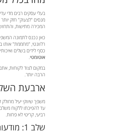
בעלי עסקים רבים מדי עדי
מנסים "לצעוק" חזק יותר 
המכירה מתישות, והתחוש
כאן נכנס לתמונה המשפך 
רלוונטי, "מחממת" אותו ב
כסף לידים בשלים ואיכותי
אוטומטי
.
במקום לצוד לקוחות, אתם ה
הרבה יותר.
ארבעת השלבי
משפך שיווקי יעיל מחולק
רביעי, קריטי לא פחות.
שלב 1: מודעות (Top of Funnel – TOFU) – תפיסת תשומת הלב