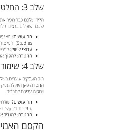
שלב 3: החלטה (Bottom of Funnel – BOFU) – סגירת העסקה
הליד שלכם כבר מכיר אתכם
שכבר שוקלים ברצינות לר
מה עושים?
Studies) והמלצות של לקוחות.
ערוצי שיווק:
קמפיין
המטרה:
להפוך את
שלב 4: שימור ונאמנות (Post-Funnel) – הפיכת לקוח לשגריר
המטרה כאן היא להעניק ל
וימליצו עליכם לחברים.
מה עושים?
שולחים 
עתידיות ומבקשים פ
המטרה:
להגדיל את ערך חיי הלקו
הקסם האמית