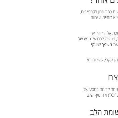
כדי
להגביר
ם כסף וזמן בקמפיינים,
או
איכותיים, שיחות
להנמיך
עוצמת
שמע.
כת אליה קהל יעד
ר, מגישה לכם על מגש של
ראת
משפך שיווקי
עקבי, צפוי ורווחי
צח
 אחד קדימה במסע שלו
עד להפיכתו ללקוח משלם ונאמן. נהוג לחלק את המשפך לשלושה חלקים עיקריים (TOFU, MOFU, BOFU) ולהוסיף שלב