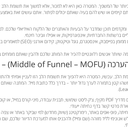
ביותר של המשפך. המטרה כאן היא לא למכור, אלא למשוך את תשומת הלב 
ם קיימים או שיש להם בעיה שאתם יכולים לפתור. אתם עושים זאת באמצעות
 ומקדמים תוכן שמדבר על הבעיות והאתגרים של הלקוח האידיאלי שלכם. למש
ליים ברשתות החברתיות, אינפוגרפיקות, או אפילו וובינר חינמי.
קידום ממומן בפייסבוק, אינסטגרם, גוג
ה שיותר אנשים רלוונטיים להכיר את המותג שלכם ולהבין שאתם מומחים 
הלב. עכשיו, המטרה היא להפוך את תשומת הלב הזו לעניין אמיתי ולהתחי
הו קטן בתמורה לערך גדול יותר – בדרך כלל כתובת מייל. המתנה שאתם 
מציעים מדריך PDF מקיף, צ'ק-ליסט שימושי, תבנית עבודה, מיני-קורס במייל, 
רת פרטי קשר בדף נחיתה ייעודי.
יתה, פופ-אפים באתר, רימרקטינג (שיווק מחדש) למי שביקר באתר או צפה
ש אנונימי לליד מזוהה (שם ומייל) ולהכניס אותו למערכת הדיוור שלכם, שם
י.