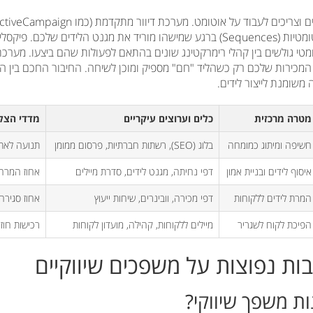
להפעיל סדרות מיילים אוטומטיות (Sequences) ברגע שמישהו מוריד את מגנט הלידים שלכ
 המכירות שלכם רק כשהליד "חם" מספיק ומוכן לשיחה. החיבור החכם בין 
שומנת לייצור לידים.
מטרה מרכזית
כלים וערוצים עיקריים
מדדי הצלחה (
חשיפה ומיתוג כמומחה
בלוג (SEO), רשתות חברתיות, פרסום ממומן
תנועה לאתר
איסוף לידים ובניית אמון
דפי נחיתה, מגנט לידים, סדרת מיילים
אחוז המרה 
המרת לידים ללקוחות
דפי מכירה, וובינרים, שיחות ייעוץ
אחוז סגירה,
הפיכת לקוח לשגריר
מיילים ללקוחות, קהילה, מועדון לקוחות
רכישות חוזרו
ות נפוצות על משפכים שיווקיים
ת משפך שיווקי?