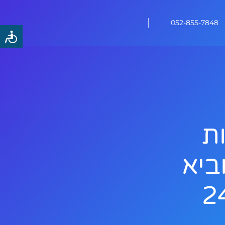
052-855-7848
ת
ביא