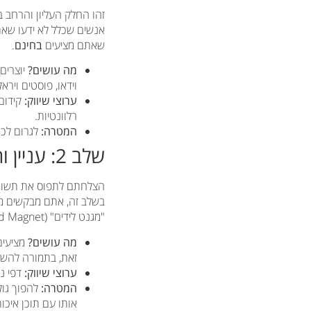
זהו החלק העליון והרחב 
אנשים שכלל לא ידעו שאת
שאתם מציעים
בחינם
.
מה עושים?
יוצרים
וידאו, פוסטים וירא
ערוצי שיווק:
רלוונטיות.
המטרה:
לגרום לכמ
שלב 2: עניין והערכה (Middle of Funnel – MOFU) – בניית אמון
הצלחתם לתפוס את תשומת 
בשלב זה, אתם מבקשים מש
"מגנט לידים" (Lead Magnet).
מה עושים?
זאת, בתמורה להשא
ערוצי שיווק:
דפי נח
המטרה:
להפוך גול
אותו עם תוכן איכות