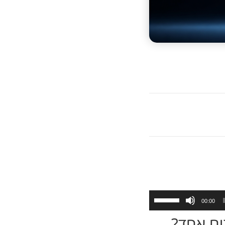
השתמש
00:00
במקש
למעלה/למטה